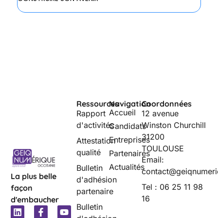
Ressources
Navigation
Coordonnées
Accueil
Rapport
12 avenue
d'activités
Winston Churchill
Candidats
31200
Entreprises
Attestation
TOULOUSE
qualité
Partenaires
Email:
Actualités
Bulletin
contact@geiqnumeri
La plus belle
d'adhésion
Tel : 06 25 11 98
façon
partenaire
16
d'embaucher
Bulletin