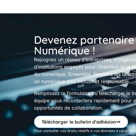
Devenez partenaire
Numérique !
Rejoignez un réseau d’entreprises, d’organi
d’institutions engagés pour l’insertion et la q
du numérique. Ensemble, formons les talent
un numérique plus inclusif et responsable.
Remplissez le formulaire ou télécharger le bu
équipe vous recontactera rapidement pour é
opportunités de collaboration.
Télécharger le bulletin d’adhésion
Pour consulter vos droits relatifs à vos données à caractèr