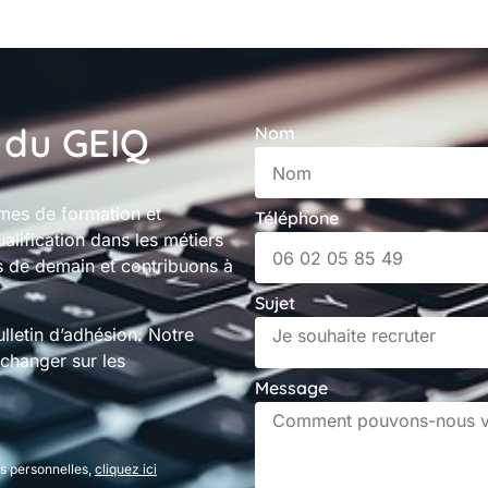
 du GEIQ
Nom
smes de formation et
Téléphone
ualification dans les métiers
s de demain et contribuons à
Sujet
lletin d’adhésion. Notre
changer sur les
Message
es personnelles,
cliquez ici