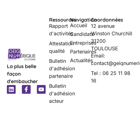
Ressources
Navigation
Coordonnées
Accueil
Rapport
12 avenue
d'activités
Winston Churchill
Candidats
31200
Entreprises
Attestation
TOULOUSE
qualité
Partenaires
Email:
Actualités
Bulletin
contact@geiqnumeri
La plus belle
d'adhésion
Tel : 06 25 11 98
façon
partenaire
16
d'embaucher
Bulletin
d'adhésion
acteur